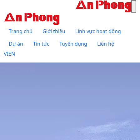
Trang chủ
Giới thiệu
Lĩnh vực hoạt động
Dự án
Tin tức
Tuyển dụng
Liên hệ
VI
EN