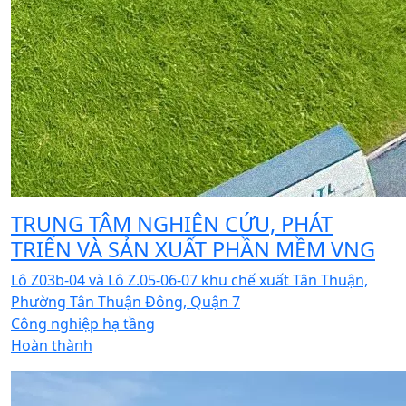
TRUNG TÂM NGHIÊN CỨU, PHÁT
TRIỂN VÀ SẢN XUẤT PHẦN MỀM VNG
Lô Z03b-04 và Lô Z.05-06-07 khu chế xuất Tân Thuận,
Phường Tân Thuận Đông, Quận 7
Công nghiệp hạ tầng
Hoàn thành