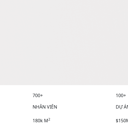
700+
100+
NHÂN VIÊN
DỰ Á
2
180k M
$150