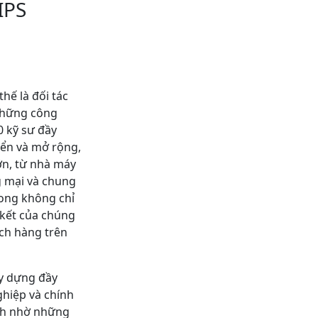
IPS
hế là đối tác
 những công
0 kỹ sư đầy
iển và mở rộng,
ớn, từ nhà máy
g mại và chung
ong không chỉ
 kết của chúng
ách hàng trên
y dựng đầy
ghiệp và chính
ính nhờ những