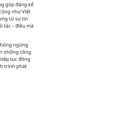
óng góp đáng kể
cũng như Việt
ng từ sự tin
i tác – điều mà
, không ngừng
ến những công
tiếp tục đồng
h trình phát